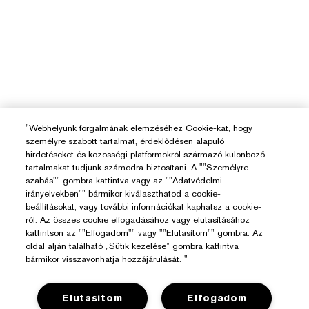
"Webhelyünk forgalmának elemzéséhez Cookie-kat, hogy
személyre szabott tartalmat, érdeklődésen alapuló
hirdetéseket és közösségi platformokról származó különböző
tartalmakat tudjunk számodra biztosítani. A ""Személyre
szabás"" gombra kattintva vagy az ""Adatvédelmi
irányelvekben"" bármikor kiválaszthatod a cookie-
beállításokat, vagy további információkat kaphatsz a cookie-
ról. Az összes cookie elfogadásához vagy elutasításához
kattintson az ""Elfogadom"" vagy ""Elutasítom"" gombra. Az
oldal alján található „Sütik kezelése” gombra kattintva
bármikor visszavonhatja hozzájárulását. "
Elutasítom
Elfogadom