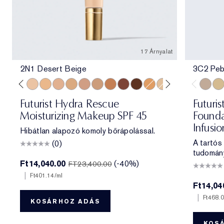
17 Árnyalat
2N1 Desert Beige
3C2 Peb
e
ff
 Porcelain
1N2 Ecru
2C3 Fresco
2N1 Desert Beige
2W1 Dawn
3N1 Ivory Beige
3W1 Tawny
3N2 Wheat
4N1 Shell Beige
5W1 Bronze
7N2 Rich Amber
8N2 Rich Espresso
4W1 Honey Bronze
1W2 Sand
6W1 Sandalwo
3C2 Pe
1C1
Futurist Hydra Rescue
Futuris
Moisturizing Makeup SPF 45
Founda
Infusi
Hibátlan alapozó komoly bőrápolással.
A tartós
(0)
tudomán
Ft14,040.00
(-40%)
FT23,400.00
|
Ft401.14
/ml
Ft14,04
|
Ft468.
KOSÁRHOZ ADÁS
KOS