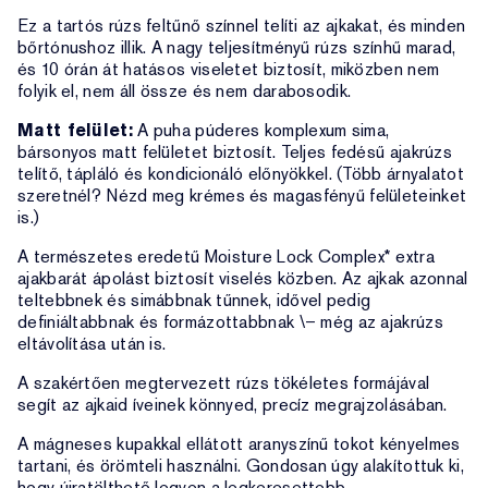
Ez a tartós rúzs feltűnő színnel telíti az ajkakat, és minden
bőrtónushoz illik. A nagy teljesítményű rúzs színhű marad,
és 10 órán át hatásos viseletet biztosít, miközben nem
folyik el, nem áll össze és nem darabosodik.
Matt felület:
A puha púderes komplexum sima,
bársonyos matt felületet biztosít. Teljes fedésű ajakrúzs
telítő, tápláló és kondicionáló előnyökkel. (Több árnyalatot
szeretnél? Nézd meg krémes és magasfényű felületeinket
is.)
A természetes eredetű Moisture Lock Complex* extra
ajakbarát ápolást biztosít viselés közben. Az ajkak azonnal
teltebbnek és simábbnak tűnnek, idővel pedig
definiáltabbnak és formázottabbnak \– még az ajakrúzs
eltávolítása után is.
A szakértően megtervezett rúzs tökéletes formájával
segít az ajkaid íveinek könnyed, precíz megrajzolásában.
A mágneses kupakkal ellátott aranyszínű tokot kényelmes
tartani, és örömteli használni. Gondosan úgy alakítottuk ki,
hogy újratölthető legyen a legkeresettebb