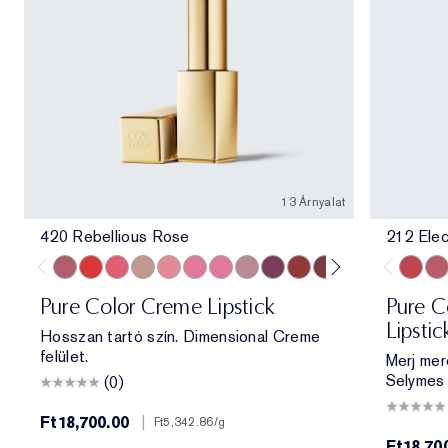
13 Árnyalat
420 Rebellious Rose
212 Elec
420 Rebellious Rose
330 Impassioned
320 Defiant Coral
826 Modern Muse
260 Eccentric
686 Confident
220 Powerful
561 Intense Nude
440 Irresistible
541 LA Noir
697 Renegade
360 Fierce
333 Persuas
212 Ele
11
Pure Color Creme Lipstick
Pure Co
Lipstic
Hosszan tartó szín. Dimensional Creme
felület.
Merj mer
Selymes 
(0)
Ft18,700.00
|
Ft5,342.86
/g
Ft18,70