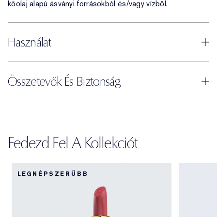
kőolaj alapú ásványi forrásokból és/vagy vízből.
Használat
Összetevők És Biztonság
Fedezd Fel A Kollekciót
LEGNÉPSZERŰBB