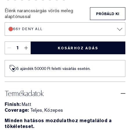
690 Don’t Stop
567 Knowing
689 Dark Desire
806 No Concessions
812 Change The World
333 Persuasive
480 Suit Up
688 Idol
682 After Hours
Élénk narancssárgás vörös meleg
PRÓBÁLD KI
alaptónussal
667 DENY ALL
KOSÁRHOZ ADÁS
5 ajándék 50000​ Ft feletti vásárlás esetén.
Termékadatok
Finish:
Matt
Coverage:
Teljes, Közepes
Minden hatásos mozdulathoz megtalálod a
tökéleteset.