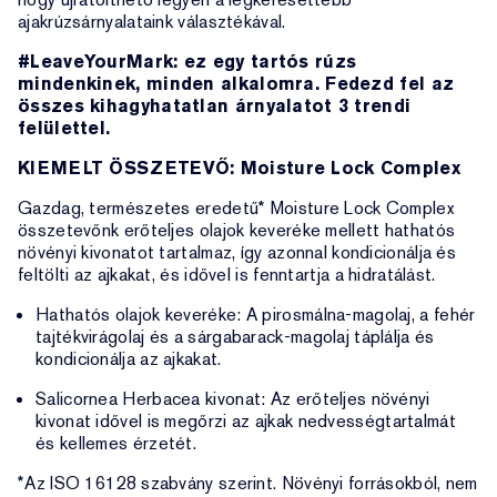
ajakrúzsárnyalataink választékával.
#LeaveYourMark: ez egy tartós rúzs
mindenkinek, minden alkalomra. Fedezd fel az
összes kihagyhatatlan árnyalatot 3 trendi
felülettel.
KIEMELT ÖSSZETEVŐ: Moisture Lock Complex
Gazdag, természetes eredetű* Moisture Lock Complex
összetevőnk erőteljes olajok keveréke mellett hathatós
növényi kivonatot tartalmaz, így azonnal kondicionálja és
feltölti az ajkakat, és idővel is fenntartja a hidratálást.
Hathatós olajok keveréke: A pirosmálna-magolaj, a fehér
tajtékvirágolaj és a sárgabarack-magolaj táplálja és
kondicionálja az ajkakat.
Salicornea Herbacea kivonat: Az erőteljes növényi
kivonat idővel is megőrzi az ajkak nedvességtartalmát
és kellemes érzetét.
*Az ISO 16128 szabvány szerint. Növényi forrásokból, nem