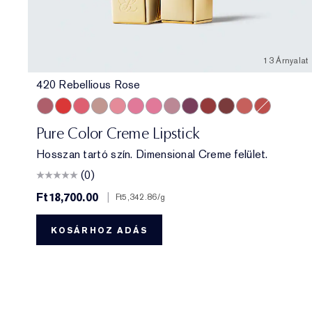
13 Árnyalat
420 Rebellious Rose
420 Rebellious Rose
330 Impassioned
320 Defiant Coral
826 Modern Muse
260 Eccentric
686 Confident
220 Powerful
561 Intense Nude
440 Irresistible
541 LA Noir
697 Renegade
360 Fierce
333 Persuas
Pure Color Creme Lipstick
Hosszan tartó szín. Dimensional Creme felület.
(0)
Ft18,700.00
|
Ft5,342.86
/g
KOSÁRHOZ ADÁS