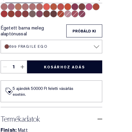
868 Influential
682 Love Bite
676 Flirtatious
828 In Control
420 Rebellious Rose
669 Stolen Heart
667 Deny All
836 Captivated
559 Demand
460 Thrill Me
888 Power Kiss
699 Fragile Ego
616 Enigma
571 Independent
606 Red Ego
569 Fearless
612 Lead You On
690 Don’t Stop
567 Knowing
689 Dark Desire
806 No Concessions
812 Change The World
333 Persuasive
480 Suit Up
688 Idol
682 After Hours
Égetett barna meleg
PRÓBÁLD KI
alaptónussal
699 FRAGILE EGO
KOSÁRHOZ ADÁS
5 ajándék 50000​ Ft feletti vásárlás
esetén.
Termékadatok
Finish:
Matt