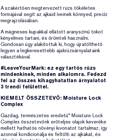
A szakértően megtervezett rúzs tökéletes
formájával segít az ajkaid íveinek könnyed, precíz
megrajzolásában.
A mágneses kupakkal ellátott aranyszínű tokot
kényelmes tartani, és örömteli használni.
Gondosan úgy alakítottuk ki, hogy újratölthető
legyen a legkeresettebb ajakrúzsárnyalataink
választékával.
#LeaveYourMark: ez egy tartós rúzs
mindenkinek, minden alkalomra. Fedezd
fel az összes kihagyhatatlan árnyalatot
3 trendi felülettel.
KIEMELT ÖSSZETEVŐ: Moisture Lock
Complex
Gazdag, természetes eredetű* Moisture Lock
Complex összetevőnk erőteljes olajok keveréke
mellett hathatós növényi kivonatot tartalmaz, így
azonnal kondicionálja és feltölti az ajkakat, és