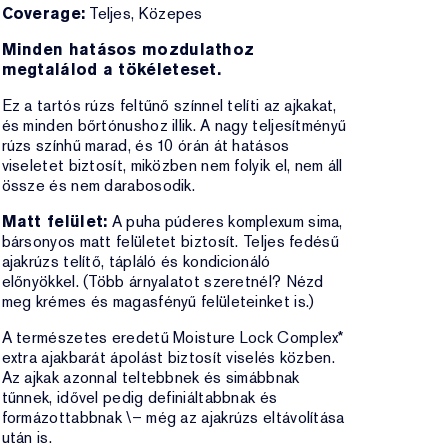
Coverage:
Teljes, Közepes
Minden hatásos mozdulathoz
megtalálod a tökéleteset.
Ez a tartós rúzs feltűnő színnel telíti az ajkakat,
és minden bőrtónushoz illik. A nagy teljesítményű
rúzs színhű marad, és 10 órán át hatásos
viseletet biztosít, miközben nem folyik el, nem áll
össze és nem darabosodik.
Matt felület:
A puha púderes komplexum sima,
bársonyos matt felületet biztosít. Teljes fedésű
ajakrúzs telítő, tápláló és kondicionáló
előnyökkel. (Több árnyalatot szeretnél? Nézd
meg krémes és magasfényű felületeinket is.)
A természetes eredetű Moisture Lock Complex*
extra ajakbarát ápolást biztosít viselés közben.
Az ajkak azonnal teltebbnek és simábbnak
tűnnek, idővel pedig definiáltabbnak és
formázottabbnak \– még az ajakrúzs eltávolítása
után is.