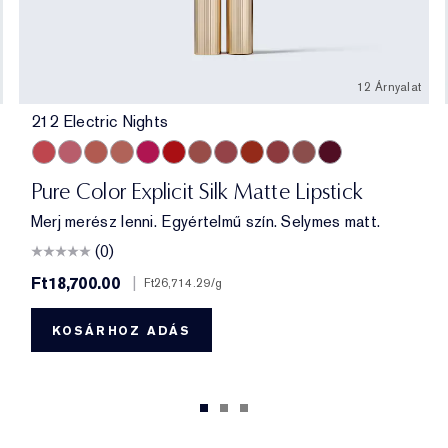
12 Árnyalat
212 Electric Nights
ive
212 Electric Nights
112 HIGH FREQUENCY
201 Ulterior Motive
101 Static
302 Last Impression
303 Heartbeet
106 Double or Nothing
110 Wrong Place, Right Time
120 Temperature Rising
115 Off the Record
301 Smokescreen
211 Night Moves
Pure Color Explicit Silk Matte Lipstick
Merj merész lenni. Egyértelmű szín. Selymes matt.
(0)
Ft18,700.00
|
Ft26,714.29
/g
KOSÁRHOZ ADÁS