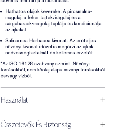
idővel is fenntartja a hidratálást.
Hathatós olajok keveréke: A pirosmálna-
magolaj, a fehér tajtékvirágolaj és a
sárgabarack-magolaj táplálja és kondicionálja
az ajkakat.
Salicornea Herbacea kivonat: Az erőteljes
növényi kivonat idővel is megőrzi az ajkak
nedvességtartalmát és kellemes érzetét.
*Az ISO 16128 szabvány szerint. Növényi
forrásokból, nem kőolaj alapú ásványi forrásokból
és/vagy vízből.
Használat
Összetevők És Biztonság