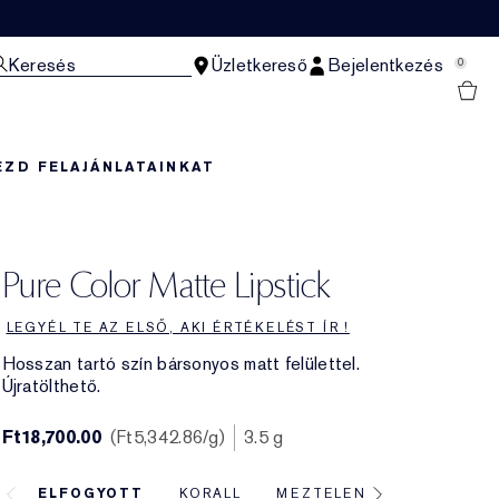
Keresés
Üzletkereső
Bejelentkezés
0
EZD FEL
AJÁNLATAINKAT
Pure Color Matte Lipstick
LEGYÉL TE AZ ELSŐ, AKI ÉRTÉKELÉST ÍR !
Hosszan tartó szín bársonyos matt felülettel.
Újratölthető.
Ft18,700.00
Ft5,342.86
/g
3.5 g
ELFOGYOTT
KORALL
MEZTELEN
RÓZSASZÍ