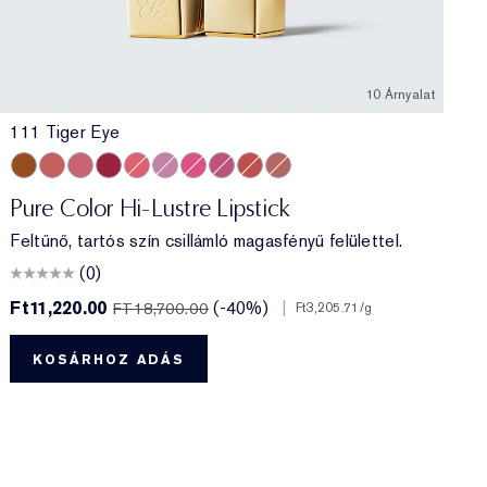
10 Árnyalat
111 Tiger Eye
111 Tiger Eye
546 Angel Lips
420 Rebellious Rose
563 Hot Kiss
566 Frosted Apricot
221 Pink Parfait
565 Starlit Pink
223 Candy
333 Persuasive
130 Slow Burn
Pure Color Hi-Lustre Lipstick
Feltűnő, tartós szín csillámló magasfényű felülettel.
(0)
Ft11,220.00
(-40%)
|
F
FT18,700.00
Ft3,205.71
/g
KOSÁRHOZ ADÁS