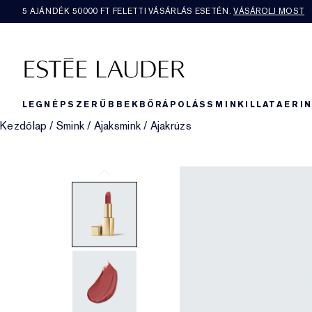
5 AJÁNDÉK 50000​ FT FELETTI VÁSÁRLÁS ESETÉN.
VÁSÁROLJ MOST
LEGNÉPSZERŰBBEK
BŐRÁPOLÁS
SMINK
ILLAT
AERI
Kezdőlap
/
Smink
/
Ajaksmink
/
Ajakrúzs