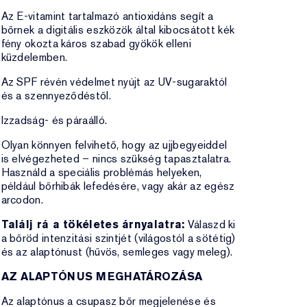
Az E-vitamint tartalmazó antioxidáns segít a
bőrnek a digitális eszközök által kibocsátott kék
fény okozta káros szabad gyökök elleni
küzdelemben.
Az SPF révén védelmet nyújt az UV-sugaraktól
és a szennyeződéstől.
Izzadság- és páraálló.
Olyan könnyen felvihető, hogy az ujjbegyeiddel
is elvégezheted – nincs szükség tapasztalatra.
Használd a speciális problémás helyeken,
például bőrhibák lefedésére, vagy akár az egész
arcodon.
Találj rá a tökéletes árnyalatra:
Válaszd ki
a bőröd intenzitási szintjét (világostól a sötétig)
és az alaptónust (hűvös, semleges vagy meleg).
AZ ALAPTÓNUS MEGHATÁROZÁSA
Az alaptónus a csupasz bőr megjelenése és