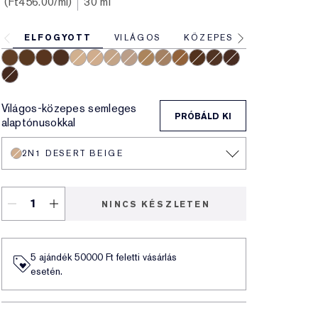
Ft456.00
/ml
30 ml
ELFOGYOTT
VILÁGOS
KÖZEPES
MÉLY
5W2 Rich Caramel
6W1 Sandalwood
6C1 Rich Cocoa
7N1 Deep Amber
2C0 Cool Vanilla
2N1 Desert Beige
2W1 Dawn
2C3 Fresco
3N2 Wheat
3C2 Pebble
4N2 Spiced Sand
7W1 Deep Spice
6N2 Truffle
8C1 Rich Java
8N1 Espresso
Világos-közepes semleges
PRÓBÁLD KI
alaptónusokkal
2N1 DESERT BEIGE
NINCS KÉSZLETEN
5 ajándék 50000​ Ft feletti vásárlás
esetén.