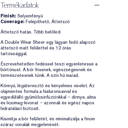
Termékadatok
Finish:
Selyemfényű
Coverage:
Felépíthető, Áttetsző
Áttetsző hatás. Több belőled.
A Double Wear Sheer egy lágyan fedő alapozó
áttetsző matt felülettel és 12 órás
tartóssággal.
Észrevehetetlen fedéssel teszi egyenletessé a
bőrtónust. A bőr frissnek, egészségesnek és
természetesnek tűnik. A szín hű marad.
Könnyű, légáteresztő és kényelmes viselet. Az
olajmentes formula a hialuronsavval és
egyedülálló gyümölcsinfúziónkkal – dinnye, alma
és licsimag-kivonat – azonnali és egész napos
hidratálást biztosít.
Kisimítja a bőr felületét, és minimalizálja a finom
száraz vonalak megjelenését.