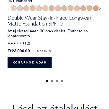
0N1 Alabaster
0N1 Alabaster
1C0 Shell
1N0 Porcelain
1W0 Warm Porcelain
1C1 Cool Bone
1N1 Ivory Nude
1W1 Bone
1C2 Petal
1N2 Ecru
1W2 Sand
2C0 Cool Vanilla
2C1 Pure Beige
2N1 Desert 
2W1 Daw
2W1.5
2C
Double Wear Stay-In-Place Longwear
Matte Foundation SPF 10
Az új életteli matt. 36 órás viselet. Építhető és
légáteresztő.
(12)
Ft23,000.00
|
Ft766.67
/ml
KOSÁRHOZ ADÁS