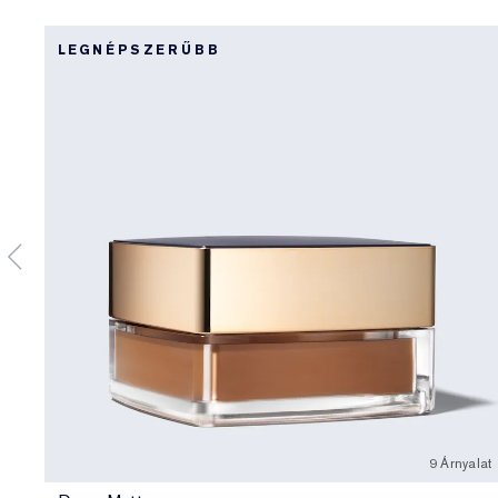
LEGNÉPSZERŰBB
9 Árnyalat