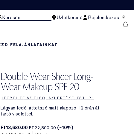
Keresés
Üzletkereső
Bejelentkezés
0
EZD FEL
AJÁNLATAINKAT
Double Wear Sheer Long-
Wear Makeup SPF 20
LEGYÉL TE AZ ELSŐ, AKI ÉRTÉKELÉST ÍR !
Lágyan fedő, áttetsző matt alapozó 12 órán át
tartó viselettel.
Ft13,680.00
(-40%)
FT22,800.00