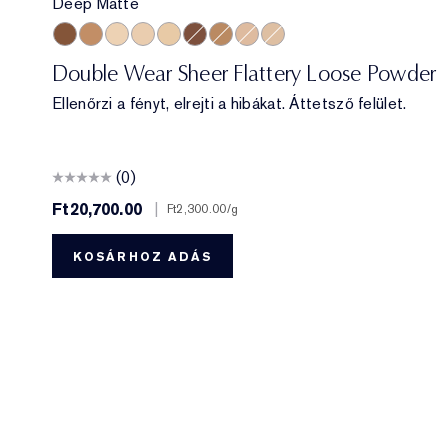
Deep Matte
Deep Matte
Medium Soft Glow
Translucent Soft Glow
Translucent Matte
Extra Light Matte
Deep Soft Glow
Medium Matte
Light Medium Matte
Light Matte
Double Wear Sheer Flattery Loose Powder
Ellenőrzi a fényt, elrejti a hibákat. Áttetsző felület.
(0)
Ft20,700.00
|
Ft2,300.00
/g
KOSÁRHOZ ADÁS