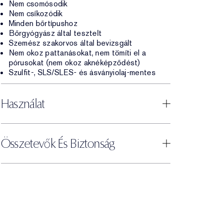
Nem csomósodik
Nem csíkozódik
Minden bőrtípushoz
Bőrgyógyász által tesztelt
Szemész szakorvos által bevizsgált
Nem okoz pattanásokat, nem tömíti el a
pórusokat (nem okoz aknéképződést)
Szulfit-, SLS/SLES- és ásványiolaj-mentes
Használat
Összetevők És Biztonság