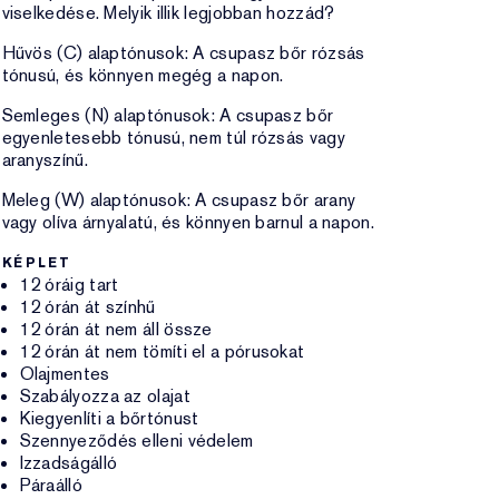
viselkedése. Melyik illik legjobban hozzád?
Hűvös (C) alaptónusok: A csupasz bőr rózsás
tónusú, és könnyen megég a napon.
Semleges (N) alaptónusok: A csupasz bőr
egyenletesebb tónusú, nem túl rózsás vagy
aranyszínű.
Meleg (W) alaptónusok: A csupasz bőr arany
vagy olíva árnyalatú, és könnyen barnul a napon.
KÉPLET
12 óráig tart
12 órán át színhű
12 órán át nem áll össze
12 órán át nem tömíti el a pórusokat
Olajmentes
Szabályozza az olajat
Kiegyenlíti a bőrtónust
Szennyeződés elleni védelem
Izzadságálló
Páraálló