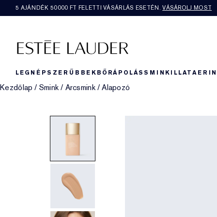
5 AJÁNDÉK 50000​ FT FELETTI VÁSÁRLÁS ESETÉN.
VÁSÁROLJ MOST
LEGNÉPSZERŰBBEK
BŐRÁPOLÁS
SMINK
ILLAT
AERI
Kezdőlap
/
Smink
/
Arcsmink
/
Alapozó