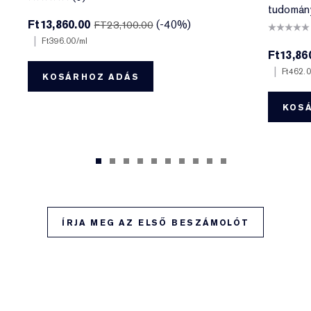
tudomán
Ft13,860.00
(-40%)
FT23,100.00
|
Ft396.00
/ml
Ft13,86
|
Ft462.
KOSÁRHOZ ADÁS
KOS
ÍRJA MEG AZ ELSŐ BESZÁMOLÓT