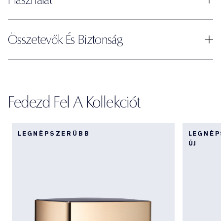
Összetevők És Biztonság
Fedezd Fel A Kollekciót
LEGNÉPSZERŰBB
LEGNÉ
ÚJ