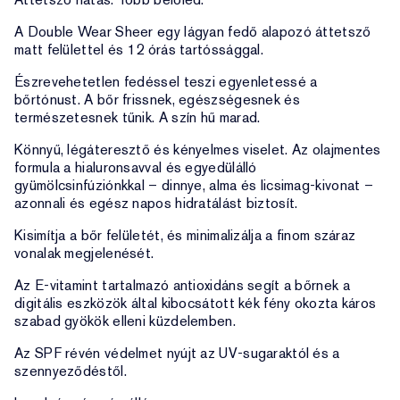
A Double Wear Sheer egy lágyan fedő alapozó áttetsző
matt felülettel és 12 órás tartóssággal.
Észrevehetetlen fedéssel teszi egyenletessé a
bőrtónust. A bőr frissnek, egészségesnek és
természetesnek tűnik. A szín hű marad.
Könnyű, légáteresztő és kényelmes viselet. Az olajmentes
formula a hialuronsavval és egyedülálló
gyümölcsinfúziónkkal – dinnye, alma és licsimag-kivonat –
azonnali és egész napos hidratálást biztosít.
Kisimítja a bőr felületét, és minimalizálja a finom száraz
vonalak megjelenését.
Az E-vitamint tartalmazó antioxidáns segít a bőrnek a
digitális eszközök által kibocsátott kék fény okozta káros
szabad gyökök elleni küzdelemben.
Az SPF révén védelmet nyújt az UV-sugaraktól és a
szennyeződéstől.