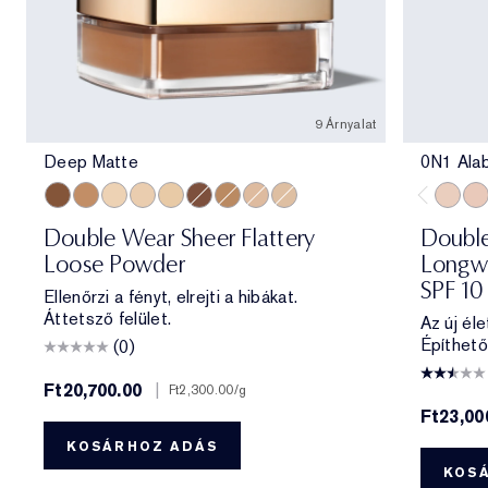
9 Árnyalat
Deep Matte
0N1 Ala
Deep Matte
Medium Soft Glow
Translucent Soft Glow
Translucent Matte
Extra Light Matte
Deep Soft Glow
Medium Matte
Light Medium Matte
Light Matte
0N1 Al
1C0
Double Wear Sheer Flattery
Double
Loose Powder
Longwe
SPF 10
Ellenőrzi a fényt, elrejti a hibákat.
Áttetsző felület.
Az új éle
Építhető
(0)
Ft20,700.00
|
Ft2,300.00
/g
Ft23,00
KOSÁRHOZ ADÁS
KOS