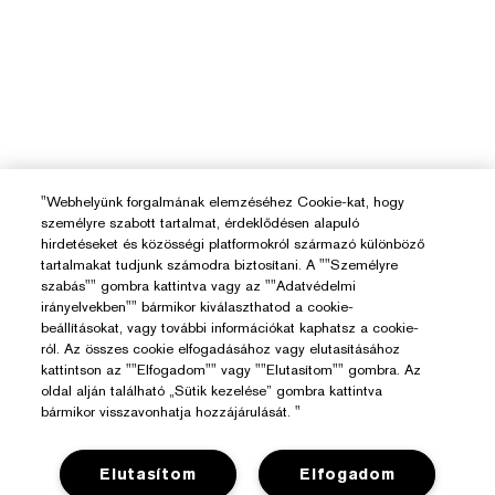
"Webhelyünk forgalmának elemzéséhez Cookie-kat, hogy
személyre szabott tartalmat, érdeklődésen alapuló
hirdetéseket és közösségi platformokról származó különböző
tartalmakat tudjunk számodra biztosítani. A ""Személyre
szabás"" gombra kattintva vagy az ""Adatvédelmi
irányelvekben"" bármikor kiválaszthatod a cookie-
beállításokat, vagy további információkat kaphatsz a cookie-
ról. Az összes cookie elfogadásához vagy elutasításához
kattintson az ""Elfogadom"" vagy ""Elutasítom"" gombra. Az
oldal alján található „Sütik kezelése” gombra kattintva
bármikor visszavonhatja hozzájárulását. "
Elutasítom
Elfogadom