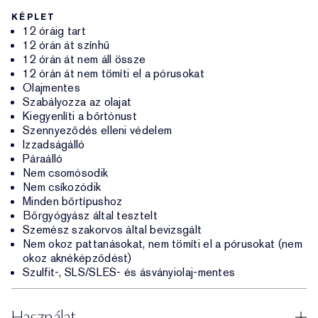
KÉPLET
12 óráig tart
12 órán át színhű
12 órán át nem áll össze
12 órán át nem tömíti el a pórusokat
Olajmentes
Szabályozza az olajat
Kiegyenlíti a bőrtónust
Szennyeződés elleni védelem
Izzadságálló
Páraálló
Nem csomósodik
Nem csíkozódik
Minden bőrtípushoz
Bőrgyógyász által tesztelt
Szemész szakorvos által bevizsgált
Nem okoz pattanásokat, nem tömíti el a pórusokat (nem
okoz aknéképződést)
Szulfit-, SLS/SLES- és ásványiolaj-mentes
Használat