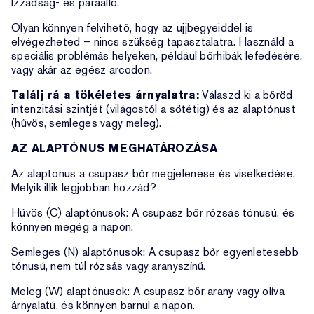
Izzadság- és páraálló.
Olyan könnyen felvihető, hogy az ujjbegyeiddel is
elvégezheted – nincs szükség tapasztalatra. Használd a
speciális problémás helyeken, például bőrhibák lefedésére,
vagy akár az egész arcodon.
Találj rá a tökéletes árnyalatra:
Válaszd ki a bőröd
intenzitási szintjét (világostól a sötétig) és az alaptónust
(hűvös, semleges vagy meleg).
AZ ALAPTÓNUS MEGHATÁROZÁSA
Az alaptónus a csupasz bőr megjelenése és viselkedése.
Melyik illik legjobban hozzád?
Hűvös (C) alaptónusok: A csupasz bőr rózsás tónusú, és
könnyen megég a napon.
Semleges (N) alaptónusok: A csupasz bőr egyenletesebb
tónusú, nem túl rózsás vagy aranyszínű.
Meleg (W) alaptónusok: A csupasz bőr arany vagy olíva
árnyalatú, és könnyen barnul a napon.