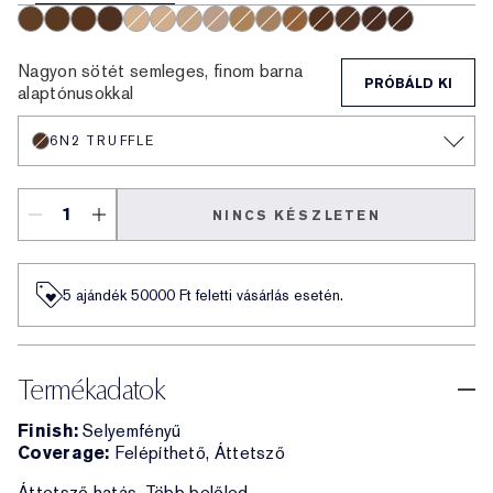
5W2 Rich Caramel
6W1 Sandalwood
6C1 Rich Cocoa
7N1 Deep Amber
2C0 Cool Vanilla
2N1 Desert Beige
2W1 Dawn
2C3 Fresco
3N2 Wheat
3C2 Pebble
4N2 Spiced Sand
7W1 Deep Spice
6N2 Truffle
8C1 Rich Java
8N1 Espress
Nagyon sötét semleges, finom barna
PRÓBÁLD KI
alaptónusokkal
6N2 TRUFFLE
NINCS KÉSZLETEN
5 ajándék 50000​ Ft feletti vásárlás esetén.
Termékadatok
Finish:
Selyemfényű
Coverage:
Felépíthető, Áttetsző
Áttetsző hatás. Több belőled.