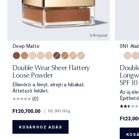
9 Árnyalat
Deep Matte
0N1 Ala
Deep Matte
Medium Soft Glow
Translucent Soft Glow
Translucent Matte
Extra Light Matte
Deep Soft Glow
Medium Matte
Light Medium Matte
Light Matte
0N1 Al
1C0
Double Wear Sheer Flattery
Double
Loose Powder
Longwe
SPF 10
Ellenőrzi a fényt, elrejti a hibákat.
Áttetsző felület.
Az új éle
Építhető
(0)
Ft20,700.00
|
Ft2,300.00
/g
Ft23,00
KOSÁRHOZ ADÁS
KOS