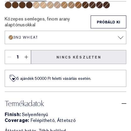
5W2 Rich Caramel
6W1 Sandalwood
6C1 Rich Cocoa
7N1 Deep Amber
2C0 Cool Vanilla
2N1 Desert Beige
2W1 Dawn
2C3 Fresco
3N2 Wheat
3C2 Pebble
4N2 Spiced Sand
7W1 Deep Spice
6N2 Truffle
8C1 Rich Java
8N1 Espress
Közepes semleges, finom arany
PRÓBÁLD KI
alaptónusokkal
3N2 WHEAT
NINCS KÉSZLETEN
5 ajándék 50000​ Ft feletti vásárlás esetén.
Termékadatok
Finish:
Selyemfényű
Coverage:
Felépíthető, Áttetsző
Áttetsző hatás. Több belőled.