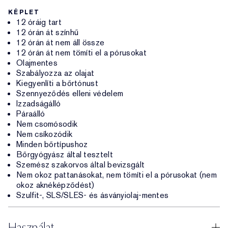
KÉPLET
12 óráig tart
12 órán át színhű
12 órán át nem áll össze
12 órán át nem tömíti el a pórusokat
Olajmentes
Szabályozza az olajat
Kiegyenlíti a bőrtónust
Szennyeződés elleni védelem
Izzadságálló
Páraálló
Nem csomósodik
Nem csíkozódik
Minden bőrtípushoz
Bőrgyógyász által tesztelt
Szemész szakorvos által bevizsgált
Nem okoz pattanásokat, nem tömíti el a pórusokat (nem
okoz aknéképződést)
Szulfit-, SLS/SLES- és ásványiolaj-mentes
Használat