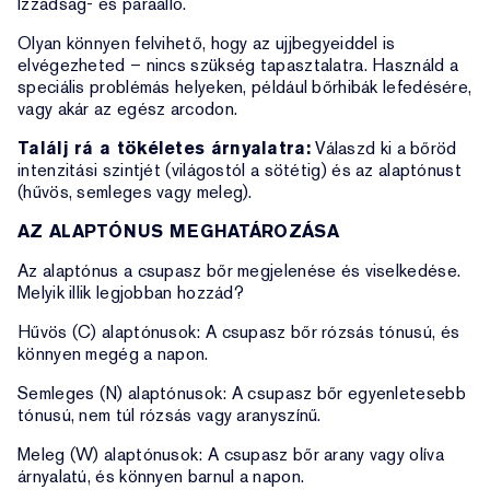
Izzadság- és páraálló.
Olyan könnyen felvihető, hogy az ujjbegyeiddel is
elvégezheted – nincs szükség tapasztalatra. Használd a
speciális problémás helyeken, például bőrhibák lefedésére,
vagy akár az egész arcodon.
Találj rá a tökéletes árnyalatra:
Válaszd ki a bőröd
intenzitási szintjét (világostól a sötétig) és az alaptónust
(hűvös, semleges vagy meleg).
AZ ALAPTÓNUS MEGHATÁROZÁSA
Az alaptónus a csupasz bőr megjelenése és viselkedése.
Melyik illik legjobban hozzád?
Hűvös (C) alaptónusok: A csupasz bőr rózsás tónusú, és
könnyen megég a napon.
Semleges (N) alaptónusok: A csupasz bőr egyenletesebb
tónusú, nem túl rózsás vagy aranyszínű.
Meleg (W) alaptónusok: A csupasz bőr arany vagy olíva
árnyalatú, és könnyen barnul a napon.