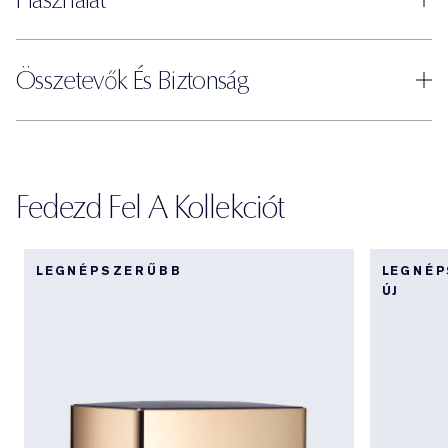
Összetevők És Biztonság
Fedezd Fel A Kollekciót
LEGNÉPSZERŰBB
LEGNÉ
ÚJ