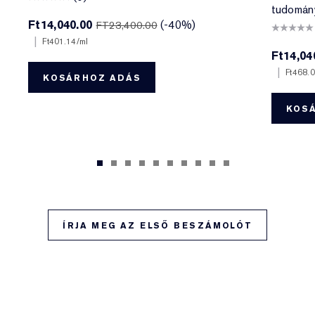
tudomán
Ft14,040.00
(-40%)
FT23,400.00
|
Ft401.14
/ml
Ft14,04
|
Ft468.
KOSÁRHOZ ADÁS
KOS
ÍRJA MEG AZ ELSŐ BESZÁMOLÓT