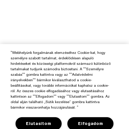
"Webhelyünk forgalmának elemzéséhez Cookie-kat, hogy
személyre szabott tartalmat, érdeklődésen alapuló
hirdetéseket és közösségi platformokról származó különböző
tartalmakat tudjunk számodra biztosítani. A ""Személyre
szabás"" gombra kattintva vagy az ""Adatvédelmi
irányelvekben"" bármikor kiválaszthatod a cookie-
beállításokat, vagy további információkat kaphatsz a cookie-
ról. Az összes cookie elfogadásához vagy elutasításához
kattintson az ""Elfogadom"" vagy ""Elutasítom"" gombra. Az
oldal alján található „Sütik kezelése” gombra kattintva
bármikor visszavonhatja hozzájárulását. "
Elutasítom
Elfogadom