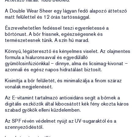
A Double Wear Sheer egy lágyan fedő alapozó áttetsző
matt felülettel és 12 órás tartóssággal.
Észrevehetetlen fedéssel teszi egyenletessé a
bőrtónust. A bőr frissnek, egészségesnek és
természetesnek tűnik. A szín hű marad.
Könnyű, légáteresztő és kényelmes viselet. Az olajmentes
formula a hialuronsavval és egyedülálló
gyümölcsinfúziónkkal – dinnye, alma és licsimag-kivonat –
azonnali és egész napos hidratálást biztosít.
Kisimítja a bőr felületét, és minimalizálja a finom száraz
vonalak megjelenését.
Az E-vitamint tartalmazó antioxidáns segít a bőrnek a
digitális eszközök által kibocsátott kék fény okozta káros
szabad gyökök elleni küzdelemben.
Az SPF révén védelmet nyújt az UV-sugaraktól és a
szennyeződéstől.