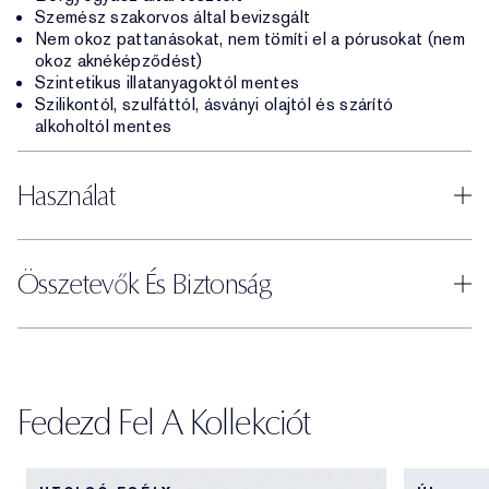
Szemész szakorvos által bevizsgált
Nem okoz pattanásokat, nem tömíti el a pórusokat (nem
okoz aknéképződést)
Szintetikus illatanyagoktól mentes
Szilikontól, szulfáttól, ásványi olajtól és szárító
alkoholtól mentes
Használat
Összetevők És Biztonság
Fedezd Fel A Kollekciót