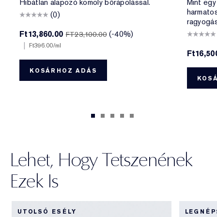
Hibátlan alapozó komoly bőrápolással.
Mint egy
harmato
(0)
ragyogás
Ft13,860.00
(-40%)
FT23,100.00
|
Ft396.00
/ml
Ft16,50
KOSÁRHOZ ADÁS
KOS
Lehet, Hogy Tetszenének
Ezek Is
UTOLSÓ ESÉLY
LEGNÉ