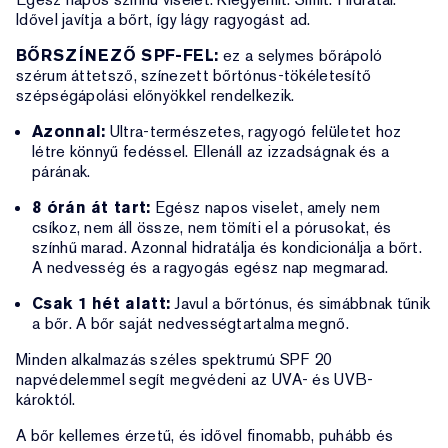
Idővel javítja a bőrt, így lágy ragyogást ad.
BŐRSZÍNEZŐ SPF-FEL:
ez a selymes bőrápoló
szérum áttetsző, színezett bőrtónus-tökéletesítő
szépségápolási előnyökkel rendelkezik.
Azonnal:
Ultra-természetes, ragyogó felületet hoz
létre könnyű fedéssel. Ellenáll az izzadságnak és a
párának.
8 órán át tart:
Egész napos viselet, amely nem
csíkoz, nem áll össze, nem tömíti el a pórusokat, és
színhű marad. Azonnal hidratálja és kondicionálja a bőrt.
A nedvesség és a ragyogás egész nap megmarad.
Csak 1 hét alatt:
Javul a bőrtónus, és simábbnak tűnik
a bőr. A bőr saját nedvességtartalma megnő.
Minden alkalmazás széles spektrumú SPF 20
napvédelemmel segít megvédeni az UVA- és UVB-
károktól.
A bőr kellemes érzetű, és idővel finomabb, puhább és