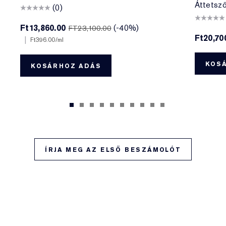
Áttetsző 
(0)
Ft13,860.00
(-40%)
FT23,100.00
Ft20,70
|
Ft396.00
/ml
KOS
KOSÁRHOZ ADÁS
ÍRJA MEG AZ ELSŐ BESZÁMOLÓT