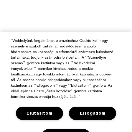
"Webhelyünk forgalmának elemzéséhez Cookie-kat, hogy
személyre szabott tartalmat, érdeklődésen alapuló
hirdetéseket és közösségi platformokról származó különböző
tartalmakat tudjunk számodra biztosítani. A ""Személyre
szabás"" gombra kattintva vagy az ""Adatvédelmi
irányelvekben"" bármikor kiválaszthatod a cookie-
beállításokat, vagy további információkat kaphatsz a cookie-
ról. Az összes cookie elfogadásához vagy elutasításához
kattintson az ""Elfogadom"" vagy ""Elutasítom"" gombra. Az
oldal alján található „Sütik kezelése” gombra kattintva
bármikor visszavonhatja hozzájárulását. "
Elutasítom
Elfogadom
Segítségre Van Szükséged?