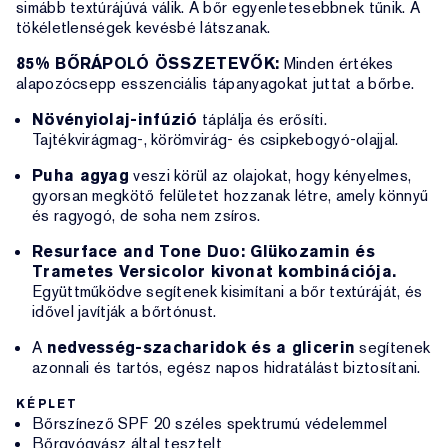
simább textúrájúvá válik. A bőr egyenletesebbnek tűnik. A
tökéletlenségek kevésbé látszanak.
85% BŐRÁPOLÓ ÖSSZETEVŐK:
Minden értékes
alapozócsepp esszenciális tápanyagokat juttat a bőrbe.
Növényiolaj-infúzió
táplálja és erősíti.
Tajtékvirágmag-, körömvirág- és csipkebogyó-olajjal.
Puha agyag
veszi körül az olajokat, hogy kényelmes,
gyorsan megkötő felületet hozzanak létre, amely könnyű
és ragyogó, de soha nem zsíros.
Resurface and Tone Duo: Glükozamin és
Trametes Versicolor kivonat kombinációja.
Együttműködve segítenek kisimítani a bőr textúráját, és
idővel javítják a bőrtónust.
A
nedvesség-szacharidok és a glicerin
segítenek
azonnali és tartós, egész napos hidratálást biztosítani.
KÉPLET
Bőrszínező SPF 20 széles spektrumú védelemmel
Bőrgyógyász által tesztelt