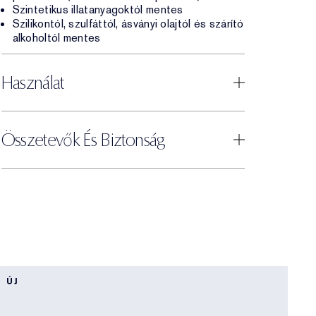
Szintetikus illatanyagoktól mentes
Szilikontól, szulfáttól, ásványi olajtól és szárító
alkoholtól mentes
Használat
Összetevők És Biztonság
ÚJ
L