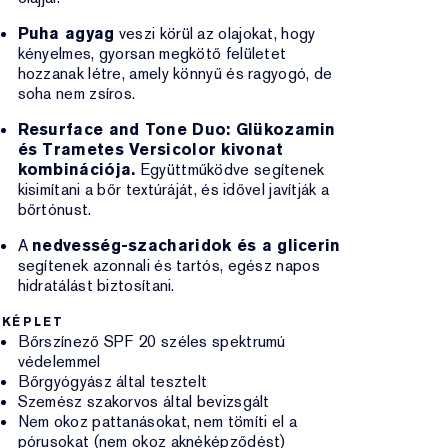
Puha agyag
veszi körül az olajokat, hogy
kényelmes, gyorsan megkötő felületet
hozzanak létre, amely könnyű és ragyogó, de
soha nem zsíros.
Resurface and Tone Duo: Glükozamin
és Trametes Versicolor kivonat
kombinációja.
Együttműködve segítenek
kisimítani a bőr textúráját, és idővel javítják a
bőrtónust.
A
nedvesség-szacharidok és a glicerin
segítenek azonnali és tartós, egész napos
hidratálást biztosítani.
KÉPLET
Bőrszínező SPF 20 széles spektrumú
védelemmel
Bőrgyógyász által tesztelt
Szemész szakorvos által bevizsgált
Nem okoz pattanásokat, nem tömíti el a
pórusokat (nem okoz aknéképződést)