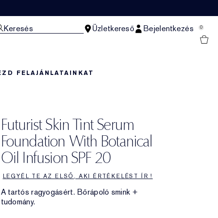
Keresés
Üzletkereső
Bejelentkezés
0
EZD FEL
AJÁNLATAINKAT
Futurist Skin Tint Serum
Foundation With Botanical
Oil Infusion SPF 20
LEGYÉL TE AZ ELSŐ, AKI ÉRTÉKELÉST ÍR !
A tartós ragyogásért. Bőrápoló smink +
tudomány.