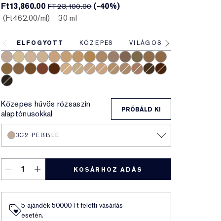
Ft13,860.00
(-40%)
FT23,100.00
Ft462.00
/ml
30 ml
ELFOGYOTT
KÖZEPES
VILÁGOS
MÉLY
3C2 Pebble
1C1 Cool Bone
1N1 Ivory Nude
0N1 Alabaster
3W1 Tawny
4W1 Honey Bronze
3N1 Ivory Beige
3N2 Wheat
4N1 Shell Beige
2C3 Fresco
5C1 Rich Chestnut
6W1 Sandalwood
6N1 Mocha
7W2 Rich Spice
5W1 Bronze
5W2 Rich Caramel
5N2 Amber Honey
6C1 Rich Cocoa
7N2 Rich Amber
2W1 Dawn
1W1 Bone
2N1 Desert Beige
1N2 Ecru
2C0 Cool Vanilla
4N2 Spiced Sand
4C3 Softan
8C2 Intense Java
8N2 Rich Espresso
9N1 Ebony
Közepes hűvös rózsaszín
PRÓBÁLD KI
alaptónusokkal
3C2 PEBBLE
KOSÁRHOZ ADÁS
5 ajándék 50000​ Ft feletti vásárlás
esetén.