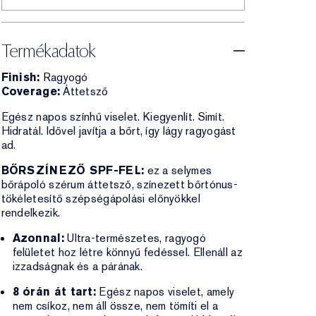
Termékadatok
Finish:
Ragyogó
Coverage:
Áttetsző
Egész napos színhű viselet. Kiegyenlít. Simít.
Hidratál. Idővel javítja a bőrt, így lágy ragyogást
ad.
BŐRSZÍNEZŐ SPF-FEL:
ez a selymes
bőrápoló szérum áttetsző, színezett bőrtónus-
tökéletesítő szépségápolási előnyökkel
rendelkezik.
Azonnal:
Ultra-természetes, ragyogó
felületet hoz létre könnyű fedéssel. Ellenáll az
izzadságnak és a párának.
8 órán át tart:
Egész napos viselet, amely
nem csíkoz, nem áll össze, nem tömíti el a