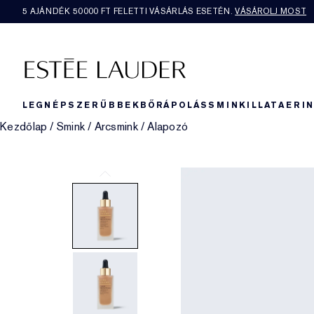
5 AJÁNDÉK 50000​ FT FELETTI VÁSÁRLÁS ESETÉN.
VÁSÁROLJ MOST
LEGNÉPSZERŰBBEK
BŐRÁPOLÁS
SMINK
ILLAT
AERI
Kezdőlap
/
Smink
/
Arcsmink
/
Alapozó