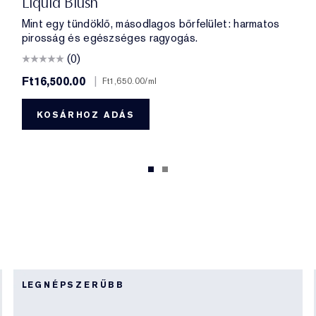
Liquid Blush
Mint egy tündöklő, másodlagos bőrfelület: harmatos
pirosság és egészséges ragyogás.
(0)
Ft16,500.00
|
Ft1,650.00
/ml
KOSÁRHOZ ADÁS
LEGNÉPSZERŰBB