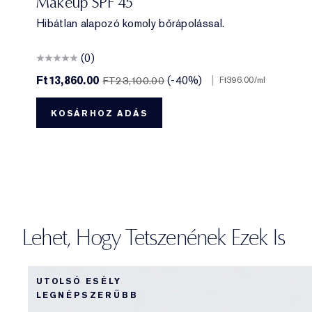
Makeup SPF 45
Hibátlan alapozó komoly bőrápolással.
(0)
Ft13,860.00
(-40%)
|
FT23,100.00
Ft396.00
/ml
KOSÁRHOZ ADÁS
Lehet, Hogy Tetszenének Ezek Is
UTOLSÓ ESÉLY
LEGNÉPSZERŰBB