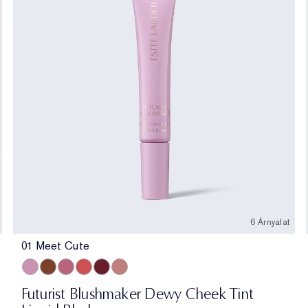
6 Árnyalat
01 Meet Cute
er
y Bronze
andalwood
2 Rich Espresso
01 Meet Cute
06 Skinny Dip
02 Across the Dancefloor
05 Afterglow
04 Elevator Smile
03 Stolen Glance
Futurist Blushmaker Dewy Cheek Tint