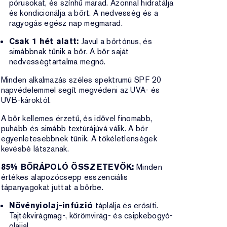
pórusokat, és színhű marad. Azonnal hidratálja
és kondicionálja a bőrt. A nedvesség és a
ragyogás egész nap megmarad.
Csak 1 hét alatt:
Javul a bőrtónus, és
simábbnak tűnik a bőr. A bőr saját
nedvességtartalma megnő.
Minden alkalmazás széles spektrumú SPF 20
napvédelemmel segít megvédeni az UVA- és
UVB-károktól.
A bőr kellemes érzetű, és idővel finomabb,
puhább és simább textúrájúvá válik. A bőr
egyenletesebbnek tűnik. A tökéletlenségek
kevésbé látszanak.
85% BŐRÁPOLÓ ÖSSZETEVŐK:
Minden
értékes alapozócsepp esszenciális
tápanyagokat juttat a bőrbe.
Növényiolaj-infúzió
táplálja és erősíti.
Tajtékvirágmag-, körömvirág- és csipkebogyó-
olajjal.