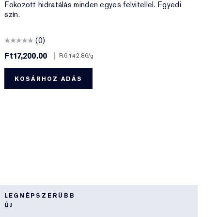
P
Fokozott hidratálás minden egyes felvitellel. Egyedi
szín.
H
(0)
Ft17,200.00
|
F
Ft6,142.86
/g
KOSÁRHOZ ADÁS
LEGNÉPSZERŰBB
L
ÚJ