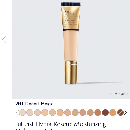
17 Árnyalat
2N1 Desert Beige
3C2 Pebble
2N2 Buff
1N0 Porcelain
1N2 Ecru
2C3 Fresco
2N1 Desert Beige
1W2 Sand
2W1 Dawn
3N1 Ivory Beige
3W1 Tawny
3N2 Wheat
4N1 Shell Beige
5W1 Bronze
7N2 Rich Amb
4W1 Hone
6W1 S
8N
Futurist Hydra Rescue Moisturizing