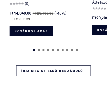
Áttetsző 
(0)
Ft14,040.00
(-40%)
FT23,400.00
Ft20,70
|
Ft401.14
/ml
KOS
KOSÁRHOZ ADÁS
ÍRJA MEG AZ ELSŐ BESZÁMOLÓT