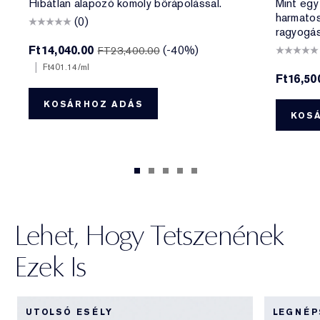
Hibátlan alapozó komoly bőrápolással.
Mint egy
harmato
(0)
ragyogás
Ft14,040.00
(-40%)
FT23,400.00
|
Ft401.14
/ml
Ft16,50
KOSÁRHOZ ADÁS
KOS
Lehet, Hogy Tetszenének
Ezek Is
UTOLSÓ ESÉLY
LEGNÉ