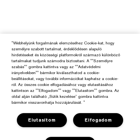
"Webhelyünk forgalmának elemzéséhez Cookie-kat, hogy
személyre szabott tartalmat, érdeklődésen alapuló
hirdetéseket és közösségi platformokról származó különböző
tartalmakat tudjunk számodra biztosítani. A ""Személyre
szabás"" gombra kattintva vagy az ""Adatvédelmi
irányelvekben"" bármikor kiválaszthatod a cookie-
beállításokat, vagy további információkat kaphatsz a cookie-
ról. Az összes cookie elfogadásához vagy elutasításához
kattintson az ""Elfogadom"" vagy ""Elutasítom"" gombra. Az
oldal alján található „Sütik kezelése” gombra kattintva
bármikor visszavonhatja hozzájárulását. "
Elutasítom
Elfogadom
Segítségre Van Szükséged?