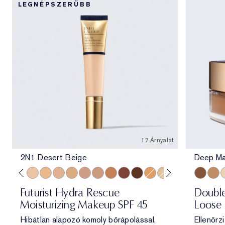
LEGNÉPSZERŰBB
17 Árnyalat
2N1 Desert Beige
Deep Ma
e
ff
 Porcelain
1N2 Ecru
2C3 Fresco
2N1 Desert Beige
2W1 Dawn
3N1 Ivory Beige
3W1 Tawny
3N2 Wheat
4N1 Shell Beige
5W1 Bronze
7N2 Rich Amber
8N2 Rich Espresso
4W1 Honey Bronze
1W2 Sand
6W1 Sandalwo
Deep Ma
Medi
T
Futurist Hydra Rescue
Double
Moisturizing Makeup SPF 45
Loose
Hibátlan alapozó komoly bőrápolással.
Ellenőrzi