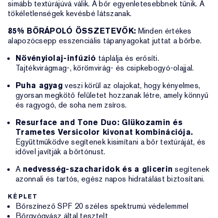
simább textúrájúvá válik. A bőr egyenletesebbnek tűnik. A
tökéletlenségek kevésbé látszanak.
85% BŐRÁPOLÓ ÖSSZETEVŐK:
Minden értékes
alapozócsepp esszenciális tápanyagokat juttat a bőrbe.
Növényiolaj-infúzió
táplálja és erősíti.
Tajtékvirágmag-, körömvirág- és csipkebogyó-olajjal.
Puha agyag
veszi körül az olajokat, hogy kényelmes,
gyorsan megkötő felületet hozzanak létre, amely könnyű
és ragyogó, de soha nem zsíros.
Resurface and Tone Duo: Glükozamin és
Trametes Versicolor kivonat kombinációja.
Együttműködve segítenek kisimítani a bőr textúráját, és
idővel javítják a bőrtónust.
A
nedvesség-szacharidok és a glicerin
segítenek
azonnali és tartós, egész napos hidratálást biztosítani.
KÉPLET
Bőrszínező SPF 20 széles spektrumú védelemmel
Bőrgyógyász által tesztelt