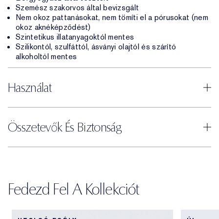
Szemész szakorvos által bevizsgált
Nem okoz pattanásokat, nem tömíti el a pórusokat (nem
okoz aknéképződést)
Szintetikus illatanyagoktól mentes
Szilikontól, szulfáttól, ásványi olajtól és szárító
alkoholtól mentes
Használat
Összetevők És Biztonság
Fedezd Fel A Kollekciót