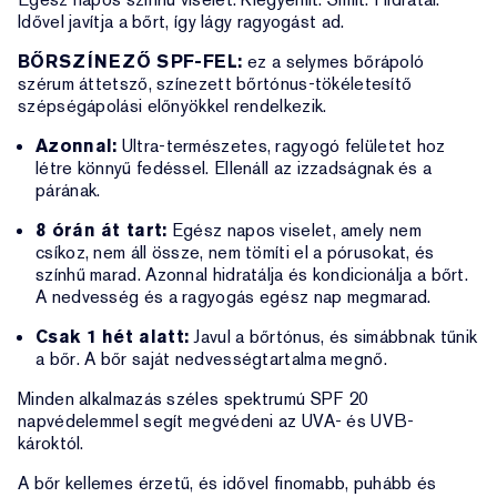
Idővel javítja a bőrt, így lágy ragyogást ad.
BŐRSZÍNEZŐ SPF-FEL:
ez a selymes bőrápoló
szérum áttetsző, színezett bőrtónus-tökéletesítő
szépségápolási előnyökkel rendelkezik.
Azonnal:
Ultra-természetes, ragyogó felületet hoz
létre könnyű fedéssel. Ellenáll az izzadságnak és a
párának.
8 órán át tart:
Egész napos viselet, amely nem
csíkoz, nem áll össze, nem tömíti el a pórusokat, és
színhű marad. Azonnal hidratálja és kondicionálja a bőrt.
A nedvesség és a ragyogás egész nap megmarad.
Csak 1 hét alatt:
Javul a bőrtónus, és simábbnak tűnik
a bőr. A bőr saját nedvességtartalma megnő.
Minden alkalmazás széles spektrumú SPF 20
napvédelemmel segít megvédeni az UVA- és UVB-
károktól.
A bőr kellemes érzetű, és idővel finomabb, puhább és