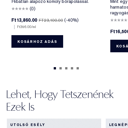
Hibátlan alapozó komoly bőrápolással.
Mint egy
harmato
(0)
ragyogás
Ft13,860.00
(-40%)
FT23,100.00
|
Ft396.00
/ml
Ft16,50
KOSÁRHOZ ADÁS
KOS
Lehet, Hogy Tetszenének
Ezek Is
UTOLSÓ ESÉLY
LEGNÉ