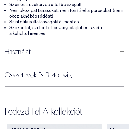
Szemész szakorvos által bevizsgált
Nem okoz pattanásokat, nem tömíti el a pórusokat (nem
okoz aknéképződést)
Szintetikus illatanyagoktól mentes
Szilikontól, szulfáttól, ásványi olajtól és szárító
alkoholtól mentes
Használat
Összetevők És Biztonság
Fedezd Fel A Kollekciót