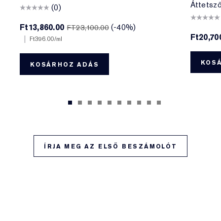
Áttetsző 
(0)
Ft13,860.00
(-40%)
FT23,100.00
Ft20,70
|
Ft396.00
/ml
KOS
KOSÁRHOZ ADÁS
ÍRJA MEG AZ ELSŐ BESZÁMOLÓT