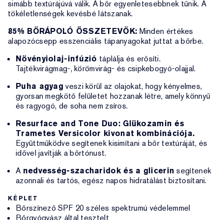
simább textúrájúvá válik. A bőr egyenletesebbnek tűnik. A
tökéletlenségek kevésbé látszanak.
85% BŐRÁPOLÓ ÖSSZETEVŐK:
Minden értékes
alapozócsepp esszenciális tápanyagokat juttat a bőrbe.
Növényiolaj-infúzió
táplálja és erősíti.
Tajtékvirágmag-, körömvirág- és csipkebogyó-olajjal.
Puha agyag
veszi körül az olajokat, hogy kényelmes,
gyorsan megkötő felületet hozzanak létre, amely könnyű
és ragyogó, de soha nem zsíros.
Resurface and Tone Duo: Glükozamin és
Trametes Versicolor kivonat kombinációja.
Együttműködve segítenek kisimítani a bőr textúráját, és
idővel javítják a bőrtónust.
A
nedvesség-szacharidok és a glicerin
segítenek
azonnali és tartós, egész napos hidratálást biztosítani.
KÉPLET
Bőrszínező SPF 20 széles spektrumú védelemmel
Bőrgyógyász által tesztelt