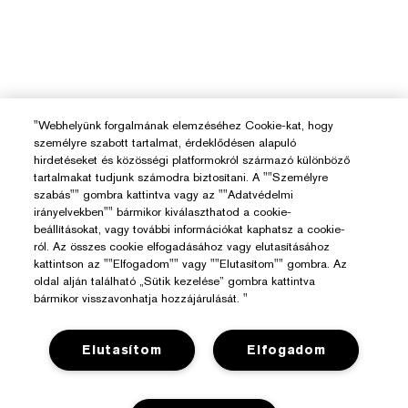
"Webhelyünk forgalmának elemzéséhez Cookie-kat, hogy
személyre szabott tartalmat, érdeklődésen alapuló
hirdetéseket és közösségi platformokról származó különböző
tartalmakat tudjunk számodra biztosítani. A ""Személyre
szabás"" gombra kattintva vagy az ""Adatvédelmi
irányelvekben"" bármikor kiválaszthatod a cookie-
beállításokat, vagy további információkat kaphatsz a cookie-
ról. Az összes cookie elfogadásához vagy elutasításához
kattintson az ""Elfogadom"" vagy ""Elutasítom"" gombra. Az
oldal alján található „Sütik kezelése” gombra kattintva
bármikor visszavonhatja hozzájárulását. "
Elutasítom
Elfogadom
Segítségre Van Szükséged?