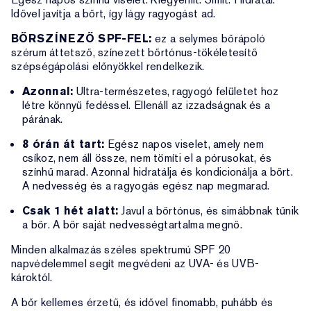
Idővel javítja a bőrt, így lágy ragyogást ad.
BŐRSZÍNEZŐ SPF-FEL:
ez a selymes bőrápoló
szérum áttetsző, színezett bőrtónus-tökéletesítő
szépségápolási előnyökkel rendelkezik.
Azonnal:
Ultra-természetes, ragyogó felületet hoz
létre könnyű fedéssel. Ellenáll az izzadságnak és a
párának.
8 órán át tart:
Egész napos viselet, amely nem
csíkoz, nem áll össze, nem tömíti el a pórusokat, és
színhű marad. Azonnal hidratálja és kondicionálja a bőrt.
A nedvesség és a ragyogás egész nap megmarad.
Csak 1 hét alatt:
Javul a bőrtónus, és simábbnak tűnik
a bőr. A bőr saját nedvességtartalma megnő.
Minden alkalmazás széles spektrumú SPF 20
napvédelemmel segít megvédeni az UVA- és UVB-
károktól.
A bőr kellemes érzetű, és idővel finomabb, puhább és