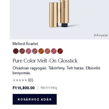
8 Árnyalat
Melted Scarlet
Melted Scarlet
Melted Maple
Melted Melon
Melted Mauve
Melted Tangerine
Melted Blush
Melted Rose
Melted Garnet
Pure Color Melt-On Glosstick
Olvadóan ragyogáó. Tükörfény. Telt hatás. Elbűvölő
benyomás.
(0)
Ft15,800.00
|
Ft8,777.78
/g
KOSÁRHOZ ADÁS