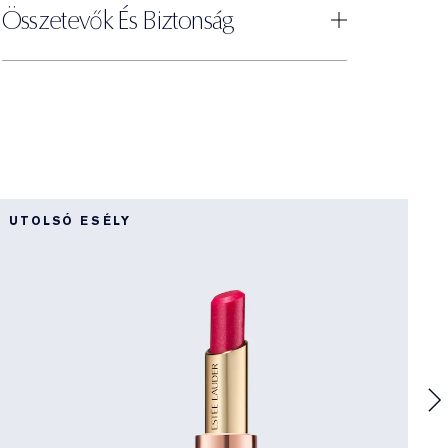
Összetevők És Biztonság
8
UTOLSÓ ESÉLY
P
H
Ú