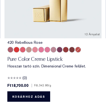
12 Árnyalat
420 Rebellious Rose
420 Rebellious Rose
330 Impassioned
320 Defiant Coral
826 Modern Muse
260 Eccentric
686 Confident
220 Powerful
561 Intense Nude
440 Irresistible
541 LA Noir
697 Renegade
333 Persuasive
Pure Color Creme Lipstick
Hosszan tartó szín. Dimensional Creme felület.
(0)
Ft18,700.00
|
Ft5,342.86
/g
KOSÁRHOZ ADÁS