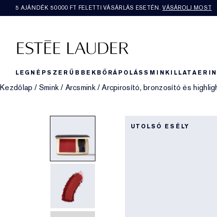
5 AJÁNDÉK 50000​ FT FELETTI VÁSÁRLÁS ESETÉN.
VÁSÁROLJ MOST
LEGNÉPSZERŰBBEK
BŐRÁPOLÁS
SMINK
ILLAT
AERI
Kezdőlap
/
Smink
/
Arcsmink
/
Arcpirosító, bronzosító és highlig
UTOLSÓ ESÉLY