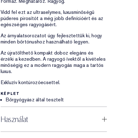
Formáz. Meghatároz. Ragyog.
Vidd fel ezt az ultraselymes, luxusminőségű
púderes pirosítót a még jobb definícióért és az
egészséges ragyogásért.
Az árnyalatsorozatot úgy fejlesztettük ki, hogy
minden bőrtónushoz használható legyen.
Az újratölthető kompakt doboz elegáns és
érzéki a kezedben. A ragyogó ívektől a kivételes
minőségig ez a modern ragyogás maga a tartós
luxus.
Exkluzív kontúrozóecsettel.
KÉPLET
Bőrgyógyász által tesztelt
Használat