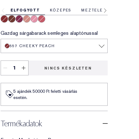
ELFOGYOTT
KÖZEPES
MEZTELEN
MÉLY
557 Cheeky Peach
120 Rose Exposed
430 Spiked Berry
490 Mauve Mystique
Pink Tease
Forbidden Berry
Gazdag sárgabarack semleges alaptónussal
557 CHEEKY PEACH
NINCS KÉSZLETEN
5 ajándék 50000​ Ft feletti vásárlás
esetén.
Termékadatok