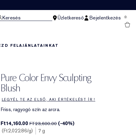
Keresés
Üzletkereső
Bejelentkezés
0
EZD FEL
AJÁNLATAINKAT
Pure Color Envy Sculpting
Blush
LEGYÉL TE AZ ELSŐ, AKI ÉRTÉKELÉST ÍR !
Friss, ragyogó szín az arcra.
Ft14,160.00
(-40%)
FT23,600.00
Ft2,022.86
/g
7 g