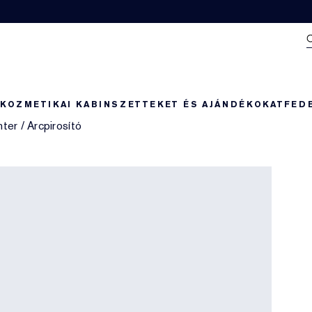
N
KOZMETIKAI KABIN
SZETTEKET ÉS AJÁNDÉKOKAT
FED
hter
/
Arcpirosító