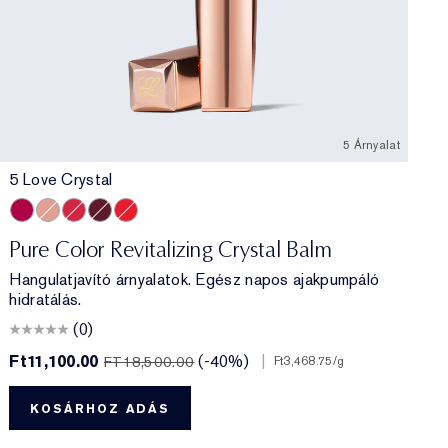
5 Árnyalat
5 Love Crystal
5 Love Crystal
2 Cosmic Crystal
4 Caring Crystal
6 Hope Crystal
3 Sun Crystal
Pure Color Revitalizing Crystal Balm
Hangulatjavító árnyalatok. Egész napos ajakpumpáló
hidratálás.
(0)
Ft11,100.00
(-40%)
|
F
FT18,500.00
Ft3,468.75
/g
KOSÁRHOZ ADÁS