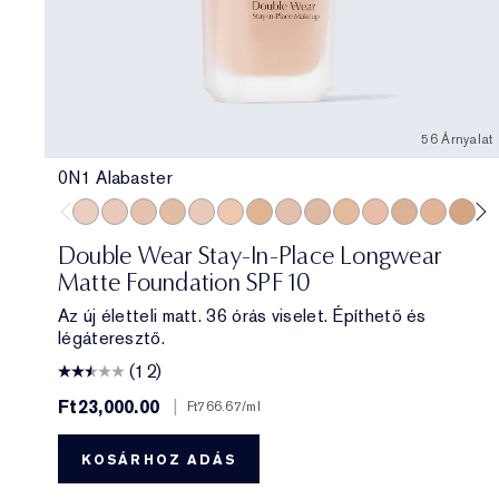
56 Árnyalat
0N1 Alabaster
0N1 Alabaster
1C0 Shell
1N0 Porcelain
1W0 Warm Porcelain
1C1 Cool Bone
1N1 Ivory Nude
1W1 Bone
1C2 Petal
1N2 Ecru
1W2 Sand
2C0 Cool Vanilla
2C1 Pure Bei
2N1 Deser
2W1 
2W
Double Wear Stay-In-Place Longwear
Matte Foundation SPF 10
Az új életteli matt. 36 órás viselet. Építhető és
légáteresztő.
(12)
Ft23,000.00
|
Ft766.67
/ml
KOSÁRHOZ ADÁS