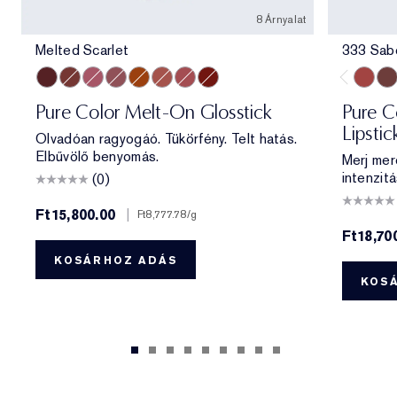
8 Árnyalat
Melted Scarlet
333 Sab
Melted Scarlet
Melted Maple
Melted Melon
Melted Mauve
Melted Tangerine
Melted Blush
Melted Rose
Melted Garnet
333 Sa
404
Pure Color Melt-On Glosstick
Pure Co
Lipstic
Olvadóan ragyogáó. Tükörfény. Telt hatás.
Elbűvölő benyomás.
Merj mer
intenzitá
(0)
Ft15,800.00
|
Ft8,777.78
/g
Ft18,70
KOSÁRHOZ ADÁS
KOS