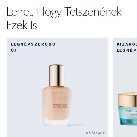
Lehet, Hogy Tetszenének
Ezek Is
LEGNÉPSZERŰBB
KIZÁRÓ
ÚJ
LEGNÉ
56 Árnyalat