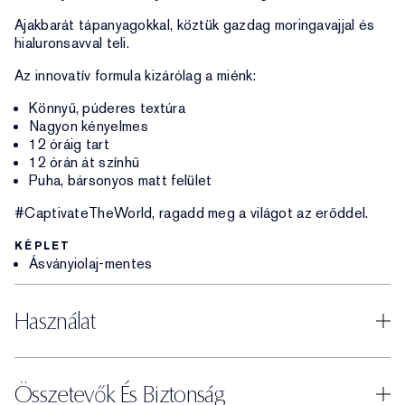
Ajakbarát tápanyagokkal, köztük gazdag moringavajjal és
hialuronsavval teli.
Az innovatív formula kizárólag a miénk:
Könnyű, púderes textúra
Nagyon kényelmes
12 óráig tart
12 órán át színhű
Puha, bársonyos matt felület
#CaptivateTheWorld, ragadd meg a világot az erőddel.
KÉPLET
Ásványiolaj-mentes
Használat
Összetevők És Biztonság