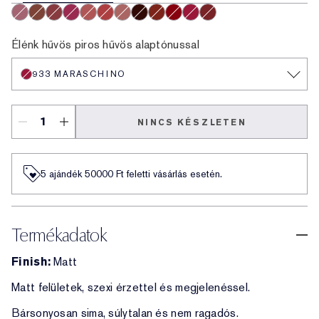
929 Sweet Tart
922 Cocoa Whip
924 Soft Hearted
925 Social Whirl
926 Cloud Nine
927 Hot Fuse
921 Air Kiss
930 Bar Noir
931 Hot Shot
932 Love Fever
933 Maraschino
935 Shock Me
Élénk hűvös piros hűvös alaptónussal
933 MARASCHINO
NINCS KÉSZLETEN
5 ajándék 50000​ Ft feletti vásárlás esetén.
Termékadatok
Finish:
Matt
Matt felületek, szexi érzettel és megjelenéssel.
Bársonyosan sima, súlytalan és nem ragadós.