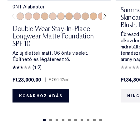
0N1 Alabaster
Summe
Skinca
0N1 Alabaster
1C0 Shell
1N0 Porcelain
1W0 Warm Porcelain
1C1 Cool Bone
1N1 Ivory Nude
1W1 Bone
1C2 Petal
1N2 Ecru
1W2 Sand
2C0 Cool Vanilla
2C1 Pure Beig
2N1 Desert
2W1 Da
2W1.
Blush, 
Double Wear Stay-In-Place
Ébreszd 
Longwear Matte Foundation
elkezdőd
SPF 10
hidratált
Az új életteli matt. 36 órás viselet.
természe
Építhető és légáteresztő.
arany na
(12)
Ft23,000.00
|
Ft34,80
Ft766.67
/ml
KOSÁRHOZ ADÁS
NINC