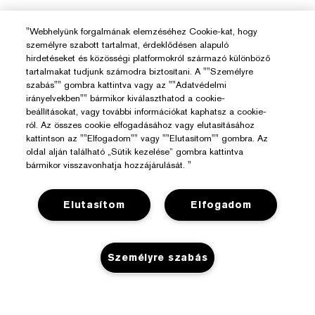
"Webhelyünk forgalmának elemzéséhez Cookie-kat, hogy
személyre szabott tartalmat, érdeklődésen alapuló
hirdetéseket és közösségi platformokról származó különböző
tartalmakat tudjunk számodra biztosítani. A ""Személyre
szabás"" gombra kattintva vagy az ""Adatvédelmi
irányelvekben"" bármikor kiválaszthatod a cookie-
Segítségre Van Szükséged?
beállításokat, vagy további információkat kaphatsz a cookie-
ról. Az összes cookie elfogadásához vagy elutasításához
kattintson az ""Elfogadom"" vagy ""Elutasítom"" gombra. Az
Rendelés Nyomon Követése
oldal alján található „Sütik kezelése” gombra kattintva
Az Estée Lauderről
bármikor visszavonhatja hozzájárulását. "
Kapcsolat
Felelősségvállalás
Kapcsolat a Gyártóval
Üzlet
Elutasítom
Elfogadom
Vállalati Információk
Szállítási Adatok
Promóciók
Összetevők Szójegyzéke
Visszaküldés És Csere
Adatvédelem És Feltételek
Személyre szabás
Üzletkereső
Karrier
GYIK
Adatvédelmi Szabályzat
Chat Most
Felhasználói Feltételek