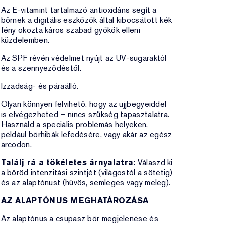
Az E-vitamint tartalmazó antioxidáns segít a
bőrnek a digitális eszközök által kibocsátott kék
fény okozta káros szabad gyökök elleni
küzdelemben.
Az SPF révén védelmet nyújt az UV-sugaraktól
és a szennyeződéstől.
Izzadság- és páraálló.
Olyan könnyen felvihető, hogy az ujjbegyeiddel
is elvégezheted – nincs szükség tapasztalatra.
Használd a speciális problémás helyeken,
például bőrhibák lefedésére, vagy akár az egész
arcodon.
Találj rá a tökéletes árnyalatra:
Válaszd ki
a bőröd intenzitási szintjét (világostól a sötétig)
és az alaptónust (hűvös, semleges vagy meleg).
AZ ALAPTÓNUS MEGHATÁROZÁSA
Az alaptónus a csupasz bőr megjelenése és