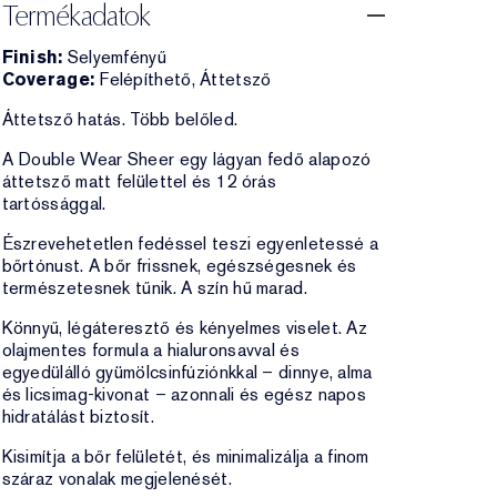
Termékadatok
Finish:
Selyemfényű
Coverage:
Felépíthető, Áttetsző
Áttetsző hatás. Több belőled.
A Double Wear Sheer egy lágyan fedő alapozó
áttetsző matt felülettel és 12 órás
tartóssággal.
Észrevehetetlen fedéssel teszi egyenletessé a
bőrtónust. A bőr frissnek, egészségesnek és
természetesnek tűnik. A szín hű marad.
Könnyű, légáteresztő és kényelmes viselet. Az
olajmentes formula a hialuronsavval és
egyedülálló gyümölcsinfúziónkkal – dinnye, alma
és licsimag-kivonat – azonnali és egész napos
hidratálást biztosít.
Kisimítja a bőr felületét, és minimalizálja a finom
száraz vonalak megjelenését.