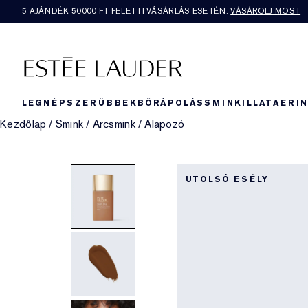
5 AJÁNDÉK 50000​ FT FELETTI VÁSÁRLÁS ESETÉN.
VÁSÁROLJ MOST
LEGNÉPSZERŰBBEK
BŐRÁPOLÁS
SMINK
ILLAT
AERI
Kezdőlap
/
Smink
/
Arcsmink
/
Alapozó
UTOLSÓ ESÉLY