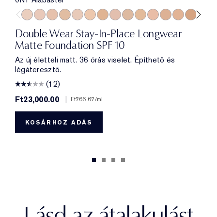
0N1 Alabaster
1C0 Shell
1N0 Porcelain
1W0 Warm Porcelain
1C1 Cool Bone
1N1 Ivory Nude
1W1 Bone
1C2 Petal
1N2 Ecru
1W2 Sand
2C0 Cool Vanilla
2C1 Pure Beige
2N1 Desert 
2W1 Daw
2W1.5
2C
Double Wear Stay-In-Place Longwear
Matte Foundation SPF 10
Az új életteli matt. 36 órás viselet. Építhető és
légáteresztő.
(12)
Ft23,000.00
|
Ft766.67
/ml
KOSÁRHOZ ADÁS