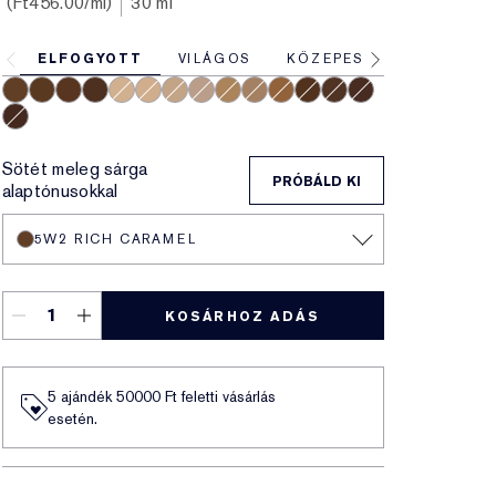
Ft456.00
/ml
30 ml
ELFOGYOTT
VILÁGOS
KÖZEPES
MÉLY
5W2 Rich Caramel
6W1 Sandalwood
6C1 Rich Cocoa
7N1 Deep Amber
2C0 Cool Vanilla
2N1 Desert Beige
2W1 Dawn
2C3 Fresco
3N2 Wheat
3C2 Pebble
4N2 Spiced Sand
7W1 Deep Spice
6N2 Truffle
8C1 Rich Java
8N1 Espresso
Sötét meleg sárga
PRÓBÁLD KI
alaptónusokkal
5W2 RICH CARAMEL
KOSÁRHOZ ADÁS
5 ajándék 50000​ Ft feletti vásárlás
esetén.