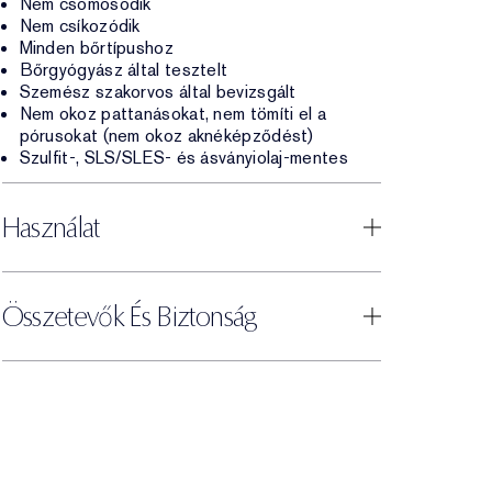
Nem csomósodik
Nem csíkozódik
Minden bőrtípushoz
Bőrgyógyász által tesztelt
Szemész szakorvos által bevizsgált
Nem okoz pattanásokat, nem tömíti el a
pórusokat (nem okoz aknéképződést)
Szulfit-, SLS/SLES- és ásványiolaj-mentes
Használat
Összetevők És Biztonság