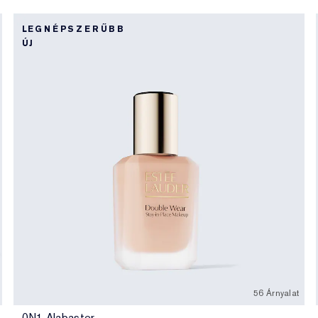
LEGNÉPSZERŰBB
ÚJ
56 Árnyalat
0N1 Alabaster