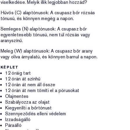
viselkedése. Melyik illik legjobban hozzád?
Hűvös (C) alaptónusok: A csupasz bőr rózsás
tónusú, és könnyen megég a napon.
Semleges (N) alaptónusok: A csupasz bőr
egyenletesebb tónusú, nem túl rózsás vagy
aranyszínű.
Meleg (W) alaptónusok: A csupasz bőr arany
vagy olíva árnyalatú, és könnyen barnul a napon.
KÉPLET
12 óráig tart
12 órán át színhű
12 órán át nem áll össze
12 órán át nem tömíti el a pórusokat
Olajmentes
Szabályozza az olajat
Kiegyenlíti a bőrtónust
Szennyeződés elleni védelem
Izzadságálló
Páraálló