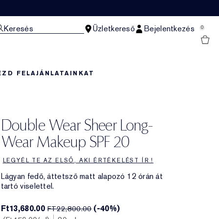
Keresés
Üzletkereső
Bejelentkezés
0
EZD FEL
AJÁNLATAINKAT
Double Wear Sheer Long-
Wear Makeup SPF 20
LEGYÉL TE AZ ELSŐ, AKI ÉRTÉKELÉST ÍR !
Lágyan fedő, áttetsző matt alapozó 12 órán át
tartó viselettel.
Ft13,680.00
(-40%)
FT22,800.00