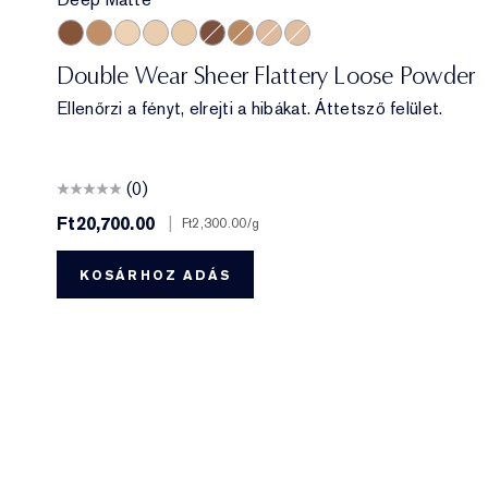
Deep Matte
Medium Soft Glow
Translucent Soft Glow
Translucent Matte
Extra Light Matte
Deep Soft Glow
Medium Matte
Light Medium Matte
Light Matte
Double Wear Sheer Flattery Loose Powder
Ellenőrzi a fényt, elrejti a hibákat. Áttetsző felület.
(0)
Ft20,700.00
|
Ft2,300.00
/g
KOSÁRHOZ ADÁS