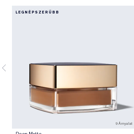
LEGNÉPSZERŰBB
9 Árnyalat
Deep Matte